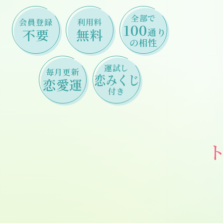
Skip
to
全部で
content
会員登録
利用料
100
不要
無料
通り
の相性
運試し
毎月更新
恋みくじ
恋愛運
付き